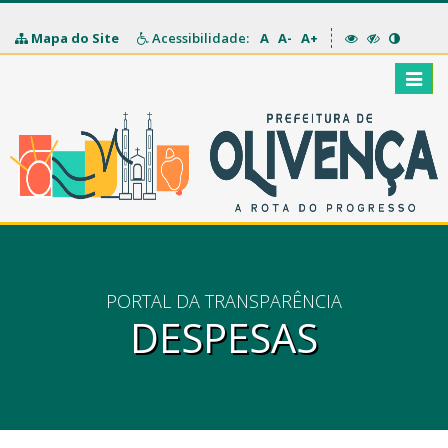
Mapa do Site
Acessibilidade:
A
A-
A+
Toggle
naviga
PORTAL DA TRANSPARÊNCIA
DESPESAS