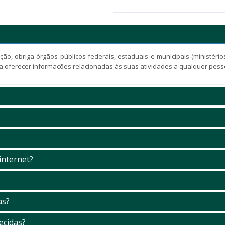
ão, obriga órgãos públicos federais, estaduais e municipais (ministério
 a oferecer informações relacionadas às suas atividades a qualquer pesso
internet?
as?
ecidas?