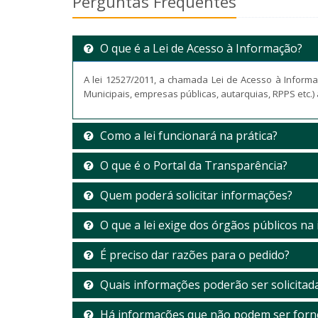
Perguntas Frequentes
O que é a Lei de Acesso à Informação?
A lei 12527/2011, a chamada Lei de Acesso à Informaç
Municipais, empresas públicas, autarquias, RPPS etc.)
Como a lei funcionará na prática?
O que é o Portal da Transparência?
Quem poderá solicitar informações?
O que a lei exige dos órgãos públicos na 
É preciso dar razões para o pedido?
Quais informações poderão ser solicitad
Há informações que não podem ser forn