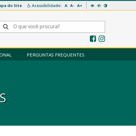
pa do Site
Acessibilidade:
A
A-
A+
IONAL
PERGUNTAS FREQUENTES
S