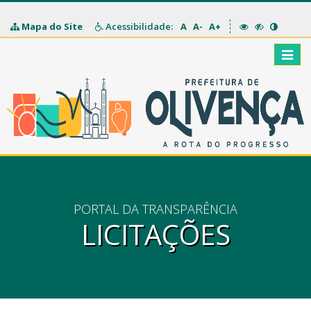
Mapa do Site
Acessibilidade:
A
A-
A+
Toggle
naviga
PORTAL DA TRANSPARÊNCIA
LICITAÇÕES