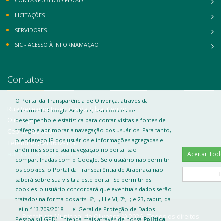
CONTAS PÚBLICAS FISCAIS
LICITAÇÕES
SERVIDORES
SIC - ACESSO À INFORMAMAÇÃO
Contatos
O Portal da Transparência de Olivença, através da
Rua Vereador José Felix da Silva, Centro
ferramenta Google Analytics, usa cookies de
Olivença
desempenho e estatística para contar visitas e fontes de
tráfego e aprimorar a navegação dos usuários. Para tanto,
Cep: 57550-000
o endereço IP dos usuários e informações agregadas e
Telefone: (82) 3632-1142
anônimas sobre sua navegação no portal são
administracao@olivenca.al.gov.br
Aceitar 
compartilhadas com o Google. Se o usuário não permitir
os cookies, o Portal da Transparência de Arapiraca não
saberá sobre sua visita a este portal. Se permitir os
cookies, o usuário concordará que eventuais dados serão
tratados na forma dos arts. 6º, I, III e VI; 7º, I; e 23, caput, da
Lei n.º 13.709/2018 – Lei Geral de Proteção de Dados
Prefeitura Municipal de Olivença © 2026 - Todos os direitos
Pessoais (LGPD). Entenda mais através de nossa
Política