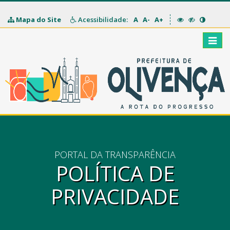
Mapa do Site
Acessibilidade:
A
A-
A+
Toggle
naviga
PORTAL DA TRANSPARÊNCIA
POLÍTICA DE
PRIVACIDADE