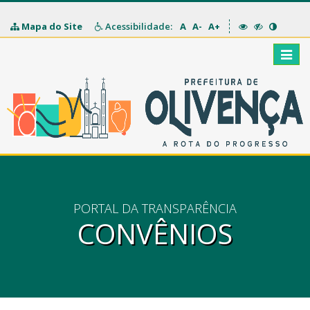
Mapa do Site
Acessibilidade:
A
A-
A+
Toggle
naviga
PORTAL DA TRANSPARÊNCIA
CONVÊNIOS