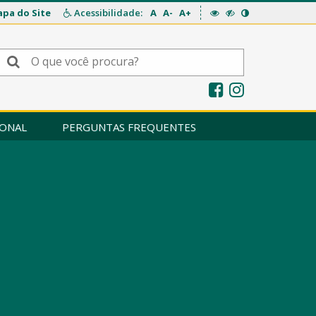
pa do Site
Acessibilidade:
A
A-
A+
IONAL
PERGUNTAS FREQUENTES